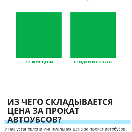
все документы,
и очень хорошо знают
договора и чеки
маршруты
НИЗКИЕ ЦЕНЫ
СКИДКИ И БОНУСЫ
по сравнению с
постоянным клиентам,
конкурентами
гибкие условия
(цены + качества)
ИЗ ЧЕГО СКЛАДЫВАЕТСЯ
ЦЕНА ЗА ПРОКАТ
АВТОУБСОВ?
У нас установлена минимальная цена за прокат автобусов