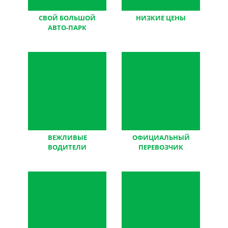
СВОЙ БОЛЬШОЙ
НИЗКИЕ ЦЕНЫ
АВТО-ПАРК
по сравнению с
мы работаем без
конкурентами
посредников
(цены + качества)
ВЕЖЛИВЫЕ
ОФИЦИАЛЬНЫЙ
ВОДИТЕЛИ
ПЕРЕВОЗЧИК
и очень хорошо знают
все документы,
маршруты
договора и чеки