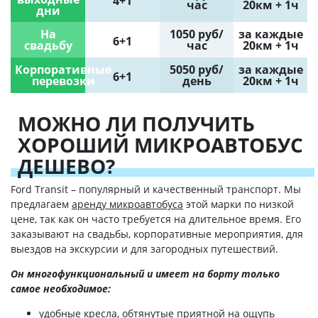
4+1
час
20км + 1ч
дни
На
1050 руб/
за каждые
6+1
свадьбу
час
20км + 1ч
Корпоративные
5050 руб/
за каждые
6+1
перевозки
день
20км + 1ч
МОЖНО ЛИ ПОЛУЧИТЬ
ХОРОШИЙ МИКРОАВТОБУС
ДЕШЕВО?
Ford Transit – популярный и качественный транспорт. Мы
предлагаем
аренду микроавтобуса
этой марки по низкой
цене, так как он часто требуется на длительное время. Его
заказывают на свадьбы, корпоративные мероприятия, для
выездов на экскурсии и для загородных путешествий.
Он многофункциональный и имеет на борту только
самое необходимое:
удобные кресла, обтянутые приятной на ощупь