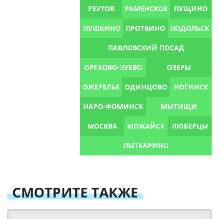
РЕУТОВ
РАМЕНСКОЕ
ПУЩИНО
ПУШКИНО
ПРОТВИНО
ПОДОЛЬСК
ПАВЛОВСКИЙ ПОСАД
ОРЕХОВО-ЗУЕВО
ОЗЕРЫ
ОЖЕРЕЛЬЕ
ОДИНЦОВО
НОГИНСК
НАРО-ФОМИНСК
МЫТИЩИ
МОСКВА
МОЖАЙСК
ЛЮБЕРЦЫ
ЛЫТКАРИНО
СМОТРИТЕ ТАКЖЕ