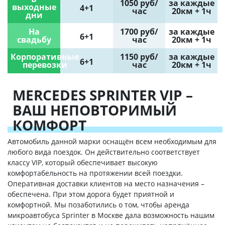
1050 руб/
за каждые
выходные
4+1
час
20км + 1ч
дни
На
1700 руб/
за каждые
6+1
свадьбу
час
20км + 1ч
Корпоративные
1150 руб/
за каждые
6+1
перевозки
час
20км + 1ч
MERCEDES SPRINTER VIP –
ВАШ НЕПОВТОРИМЫЙ
КОМФОРТ
Автомобиль данной марки оснащён всем необходимым для
любого вида поездок. Он действительно соответствует
классу VIP, который обеспечивает высокую
комфортабельность на протяжении всей поездки.
Оперативная доставки клиентов на место назначения –
обеспечена. При этом дорога будет приятной и
комфортной. Мы позаботились о том, чтобы аренда
микроавтобуса Sprinter в Москве дала возможность нашим