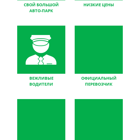
СВОЙ БОЛЬШОЙ
НИЗКИЕ ЦЕНЫ
АВТО-ПАРК
по сравнению с
мы работаем без
конкурентами
посредников
(цены + качества)
ВЕЖЛИВЫЕ
ОФИЦИАЛЬНЫЙ
ВОДИТЕЛИ
ПЕРЕВОЗЧИК
и очень хорошо знают
все документы,
маршруты
договора и чеки